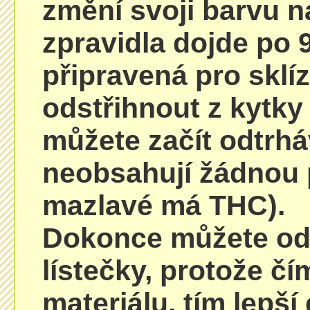
změní svoji barvu n
zpravidla dojde po 
připravená pro sklíz
odstřihnout z kytk
můžete začít odtrháv
neobsahují žádnou p
mazlavé má THC).
Dokonce můžete odt
lístečky, protože č
materiálu, tím lepší