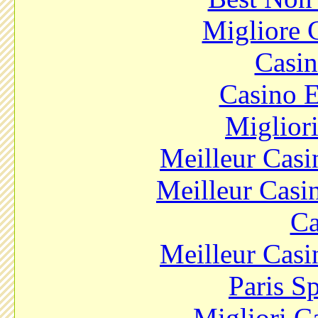
Migliore 
Casi
Casino 
Miglior
Meilleur Casi
Meilleur Casi
Ca
Meilleur Casi
Paris S
Migliori Ca