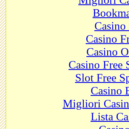
Bookma
Casino
Casino F
Casino O
Casino Free 
Slot Free S
Casino 
Migliori Cas
Lista C